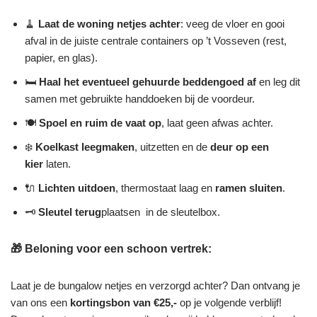
🧹
Laat de woning netjes achter
: veeg de vloer en gooi
afval in de juiste centrale containers op ’t Vosseven (rest,
papier, en glas).
🛏️
Haal het eventueel gehuurde beddengoed af
en leg dit
samen met gebruikte handdoeken bij de voordeur.
🍽️
Spoel en ruim de vaat op
, laat geen afwas achter.
❄️
Koelkast leegmaken
, uitzetten en de
deur op een
kier
laten.
🔌
Lichten uitdoen
, thermostaat laag en
ramen sluiten
.
🗝️
Sleutel terug
plaatsen in de sleutelbox.
🎁 Beloning voor een schoon vertrek:
Laat je de bungalow netjes en verzorgd achter? Dan ontvang je
van ons een
kortingsbon van €25,-
op je volgende verblijf!