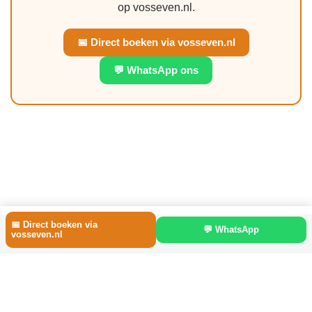
op vosseven.nl.
📅 Direct boeken via vosseven.nl
💬 WhatsApp ons
📅 Direct boeken via
Bungalowpark Vosseven
| Verhuur door CarpeLacus
sinds 2002
💬 WhatsApp
vosseven.nl
Hulp nodig? app ons team