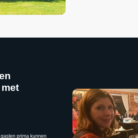
een
 met
e gasten prima kunnen