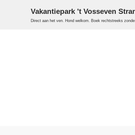
Vakantiepark 't Vosseven Str
Ga
Direct aan het ven. Hond welkom. Boek rechtstreeks zonde
naar
de
inhoud